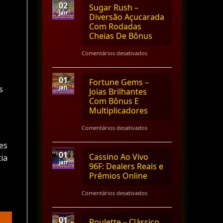
02
–
Sugar Rush –
Caça-
jan
Diversão Açucarada
Níqueis
Com Rodadas
Repletos
Cheias De Bônus
De
Bônus
Comentários desativados
em
E
Sugar
Jackpots
Rush
Altos
01
–
Fortune Gems –
Diversão
jan
s
Joias Brilhantes
Açucarada
Com Bônus E
Com
Multiplicadores
Rodadas
Cheias
Comentários desativados
em
De
Fortune
Bônus
es
Gems
01
–
Cassino Ao Vivo
ia
Joias
jan
96F: Dealers Reais e
Brilhantes
Prêmios Online
Com
Bônus
Comentários desativados
em
E
Cassino
Multiplicadores
Ao
01
Vivo
Roulette – Clássico