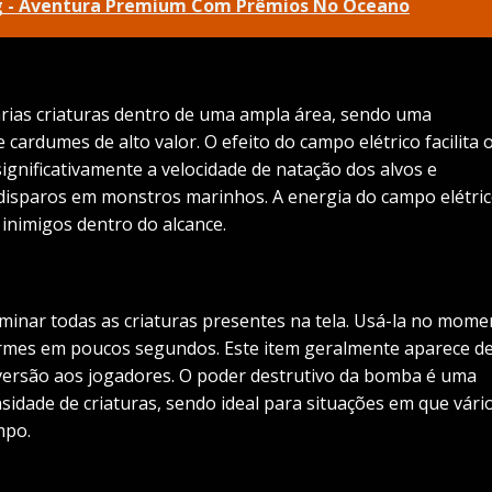
ng - Aventura Premium Com Prêmios No Oceano
 várias criaturas dentro de uma ampla área, sendo uma
 cardumes de alto valor. O efeito do campo elétrico facilita 
significativamente a velocidade de natação dos alvos e
disparos em monstros marinhos. A energia do campo elétri
 inimigos dentro do alcance.
iminar todas as criaturas presentes na tela. Usá-la no mome
rmes em poucos segundos. Este item geralmente aparece d
iversão aos jogadores. O poder destrutivo da bomba é uma
idade de criaturas, sendo ideal para situações em que vári
mpo.