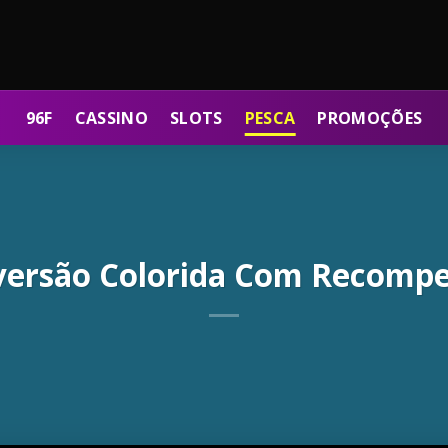
96F
CASSINO
SLOTS
PESCA
PROMOÇÕES
Diversão Colorida Com Recomp