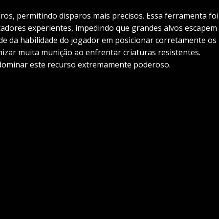
aros, permitindo disparos mais precisos. Essa ferramenta foi
çadores experientes, impedindo que grandes alvos escapem
nde da habilidade do jogador em posicionar corretamente os
izar muita munição ao enfrentar criaturas resistentes.
a dominar este recurso extremamente poderoso.