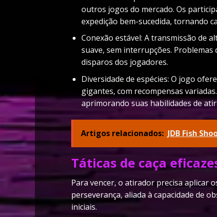
outros jogos do mercado. Os partici
expedição bem-sucedida, tornando cad
Conexão estável: A transmissão de al
suave, sem interrupções. Problemas d
disparos dos jogadores.
Diversidade de espécies: O jogo ofer
gigantes, com recompensas variadas.
aprimorando suas habilidades de atir
Artigos relacionados:
JDB Fish Sho
Táticas de caça eficaze
Para vencer, o atirador precisa aplicar o
perseverança, aliada à capacidade de ob
iniciais.