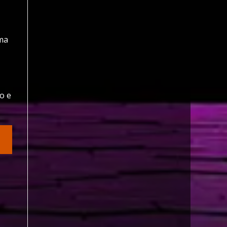
rma
o e