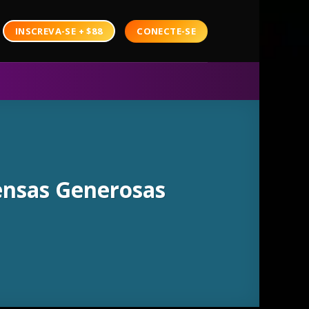
CONECTE-SE
INSCREVA-SE + $88
ensas Generosas