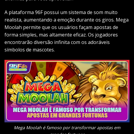
A plataforma 96F possui um sistema de som muito
realista, aumentando a emoção durante os giros. Mega
Moolah permite que os usuários façam apostas de
forma simples, mas altamente eficaz. Os jogadores
encontrarão diversão infinita com os adoráveis
símbolos de mascotes.
Mega Moolah é famoso por transformar apostas em