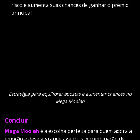
risco e aumenta suas chances de ganhar o prêmio
principal.
Estratégia para equilibrar apostas e aumentar chances no
Mega Moolah
Concluir
Mega Moolah
é a escolha perfeita para quem adora a
emoção e deseja grandes ganhos. A combinação de