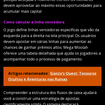
devem aproveitar ao máximo essas oportunidades para
acumular mais capital.
Como calcular a linha vencedora
O jogo define linhas vencedoras específicas que vão da
esquerda para a direita na tela principal. Os usuários
devem apostar em várias linhas para aumentar as
chances de ganhar prêmios altos. Mega Moolah
oferece uma tabela detalhada que ajuda os jogadores a
acompanhar todo o processo de pagamento.
Artigos relacionados:
Gonzo’s Quest: Tesouros
Ocultos e Aventuras nas Ruínas
Compreender a estrutura dos fluxos de caixa ajudará
você a construir uma estratégia de apostas
cientificamente sólida. O sistema destacará