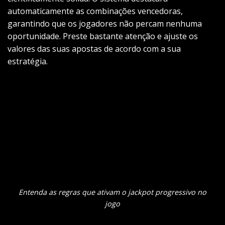
automaticamente as combinações vencedoras,
garantindo que os jogadores não percam nenhuma
oportunidade. Preste bastante atenção e ajuste os
valores das suas apostas de acordo com a sua
estratégia.
Entenda as regras que ativam o jackpot progressivo no
jogo