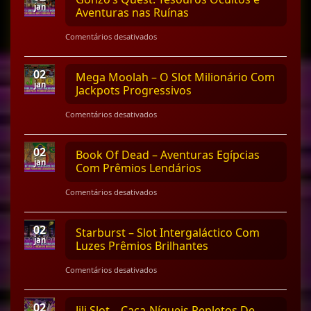
jan
Aventuras nas Ruínas
Comentários desativados
em
Gonzo’s
Quest:
02
Tesouros
Mega Moolah – O Slot Milionário Com
Ocultos
jan
Jackpots Progressivos
e
Aventuras
Comentários desativados
em
nas
Mega
Ruínas
Moolah
02
–
Book Of Dead – Aventuras Egípcias
O
jan
Com Prêmios Lendários
Slot
Milionário
Comentários desativados
em
Com
Book
Jackpots
Of
Progressivos
02
Dead
Starburst – Slot Intergaláctico Com
–
jan
Luzes Prêmios Brilhantes
Aventuras
Egípcias
Comentários desativados
em
Com
Starburst
Prêmios
–
Lendários
02
Slot
Jili Slot – Caça-Níqueis Repletos De