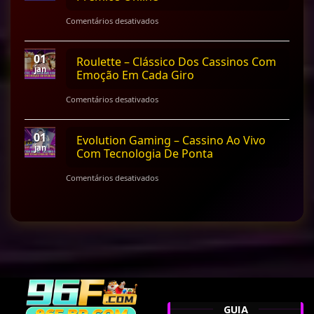
Brilhantes
Com
Comentários desativados
em
Bônus
Cassino
E
Ao
Multiplicadores
01
Vivo
Roulette – Clássico Dos Cassinos Com
96F:
jan
Emoção Em Cada Giro
Dealers
Reais
Comentários desativados
em
e
Roulette
Prêmios
–
Online
01
Clássico
Evolution Gaming – Cassino Ao Vivo
Dos
jan
Com Tecnologia De Ponta
Cassinos
Com
Comentários desativados
em
Emoção
Evolution
Em
Gaming
Cada
–
Giro
Cassino
Ao
Vivo
Com
Tecnologia
De
Ponta
GUIA