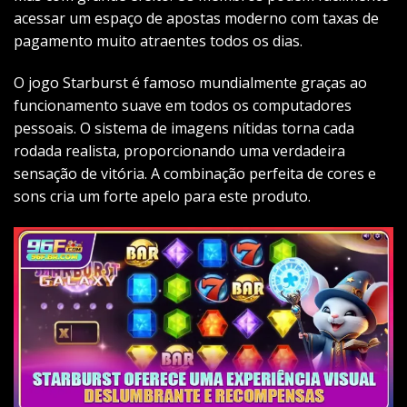
acessar um espaço de apostas moderno com taxas de
pagamento muito atraentes todos os dias.
O jogo Starburst é famoso mundialmente graças ao
funcionamento suave em todos os computadores
pessoais. O sistema de imagens nítidas torna cada
rodada realista, proporcionando uma verdadeira
sensação de vitória. A combinação perfeita de cores e
sons cria um forte apelo para este produto.