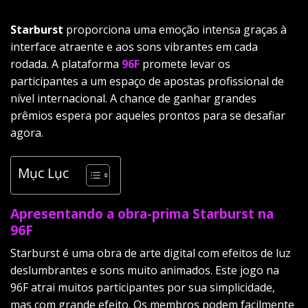
Starburst
proporciona uma emoção intensa graças à
interface atraente e aos sons vibrantes em cada
rodada. A plataforma
96F
promete levar os
participantes a um espaço de apostas profissional de
nível internacional. A chance de ganhar grandes
prêmios espera por aqueles prontos para se desafiar
agora.
Mục Lục
Apresentando a obra-prima Starburst na
96F
Starburst é uma obra de arte digital com efeitos de luz
deslumbrantes e sons muito animados. Este jogo na
96F atrai muitos participantes por sua simplicidade,
mas com grande efeito. Os membros podem facilmente