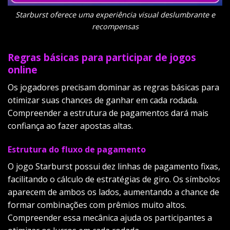
Starburst oferece uma experiência visual deslumbrante e
recompensas
Regras básicas para participar de jogos
online
Os jogadores precisam dominar as regras básicas para
otimizar suas chances de ganhar em cada rodada.
Compreender a estrutura de pagamentos dará mais
confiança ao fazer apostas altas.
Estrutura do fluxo de pagamento
O jogo Starburst possui dez linhas de pagamento fixas,
facilitando o cálculo de estratégias de giro. Os símbolos
aparecem de ambos os lados, aumentando a chance de
formar combinações com prêmios muito altos.
Compreender essa mecânica ajuda os participantes a