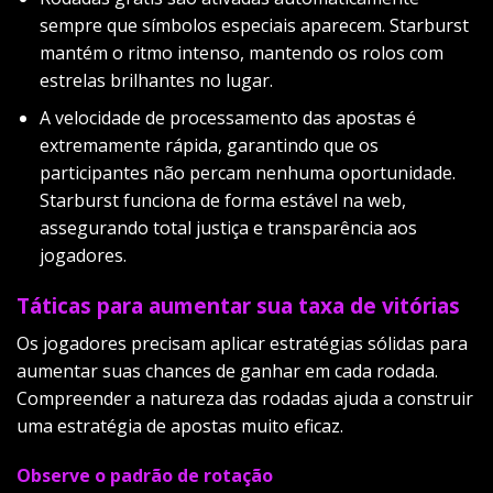
sempre que símbolos especiais aparecem. Starburst
mantém o ritmo intenso, mantendo os rolos com
estrelas brilhantes no lugar.
A velocidade de processamento das apostas é
extremamente rápida, garantindo que os
participantes não percam nenhuma oportunidade.
Starburst funciona de forma estável na web,
assegurando total justiça e transparência aos
jogadores.
Táticas para aumentar sua taxa de vitórias
Os jogadores precisam aplicar estratégias sólidas para
aumentar suas chances de ganhar em cada rodada.
Compreender a natureza das rodadas ajuda a construir
uma estratégia de apostas muito eficaz.
Observe o padrão de rotação