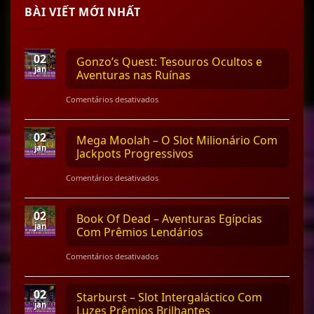
BÀI VIẾT MỚI NHẤT
02
Gonzo’s Quest: Tesouros Ocultos e
jan
Aventuras nas Ruínas
Comentários desativados
em
Gonzo’s
Quest:
02
Tesouros
Mega Moolah – O Slot Milionário Com
Ocultos
jan
Jackpots Progressivos
e
Aventuras
Comentários desativados
em
nas
Mega
Ruínas
Moolah
02
–
Book Of Dead – Aventuras Egípcias
O
jan
Com Prêmios Lendários
Slot
Milionário
Comentários desativados
em
Com
Book
Jackpots
Of
Progressivos
02
Dead
Starburst – Slot Intergaláctico Com
–
jan
Luzes Prêmios Brilhantes