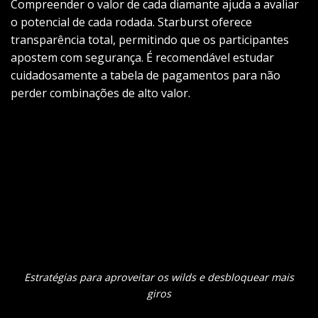
Compreender o valor de cada diamante ajuda a avaliar
o potencial de cada rodada. Starburst oferece
transparência total, permitindo que os participantes
apostem com segurança. É recomendável estudar
cuidadosamente a tabela de pagamentos para não
perder combinações de alto valor.
Estratégias para aproveitar os wilds e desbloquear mais
giros