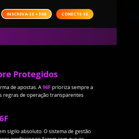
CONECTE-SE
INSCREVA-SE + $88
pre Protegidos
forma de apostas. A
96F
prioriza sempre a
as regras de operação transparentes
96F
em sigilo absoluto. O sistema de gestão
essos profissionais fazem com que os