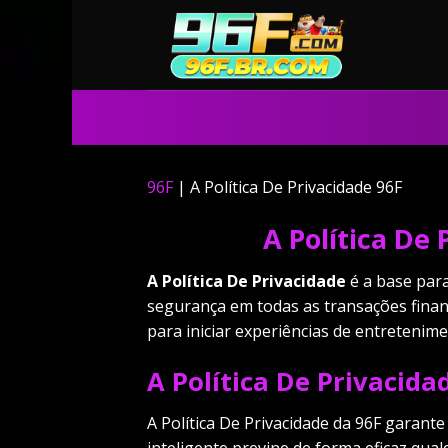
Skip
to
content
96F
|
A Política De Privacidade 96F
A Política De
A Política De Privacidade
é a base para
segurança em todas as transações finan
para iniciar experiências de entretenime
A Política De Privacid
A Política De Privacidade da 96F garant
inteligente previne de forma eficaz qu