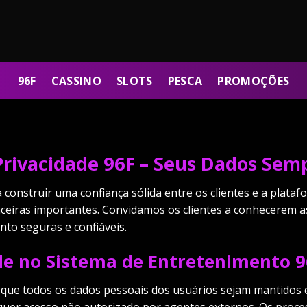
96F
CASSINO
SLOTS
PESCA
PROMOÇÕES
 Privacidade 96F – Seus Dados Sem
 construir uma confiança sólida entre os clientes e a plata
ceiras importantes. Convidamos os clientes a conhecerem 
nto seguras e confiáveis.
ade no Sistema de Entretenimento 
e que todos os dados pessoais dos usuários sejam mantidos 
alquer acesso não autorizado por agentes externos. Os proc