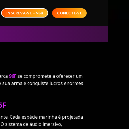
CONECTE-SE
INSCREVA-SE + $88
arca
96F
se compromete a oferecer um
 sua arma e conquiste lucros enormes
6F
ante. Cada espécie marinha é projetada
O sistema de áudio imersivo,