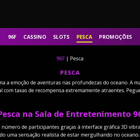
96F
CASSINO
SLOTS
PESCA
PROMOÇÕES
96F
|
Pesca
PESCA
ama a emoção de aventuras nas profundezas do oceano. A m
al com taxas de recompensa extremamente atraentes. Pegue
 Pesca na Sala de Entretenimento 9
número de participantes graças à interface gráfica 3D vibr
o uma sensação realista de estar mergulhando no oceano. 