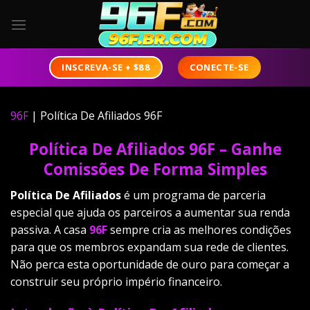
Skip
to
content
CONECTE-SE
INSCREVA-SE + $88
96F
|
Política De Afiliados 96F
Política De Afiliados 96F – Ganhe
Comissões De Forma Simples
Política De Afiliados
é um programa de parceria
especial que ajuda os parceiros a aumentar sua renda
passiva. A casa
96F
sempre cria as melhores condições
para que os membros expandam sua rede de clientes.
Não perca esta oportunidade de ouro para começar a
construir seu próprio império financeiro.