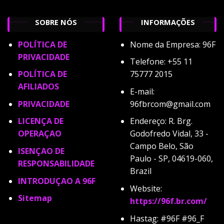
SOBRE NÓS
INFORMAÇÕES
POLÍTICA DE
Nome da Empresa: 96F
PRIVACIDADE
Telefone:
+55 11
POLÍTICA DE
75777 2015
AFILIADOS
E-mail:
PRIVACIDADE
96fbrcom@gmail.com
LICENÇA DE
Endereço:
R. Brg.
OPERAÇAO
Godofredo Vidal, 33 -
Campo Belo, São
ISENÇAO DE
Paulo - SP, 04619-060,
RESPONSABILIDADE
Brazil
INTRODUÇAO A 96F
Website:
Sitemap
https://96f.br.com/
Hastag:
#96F #96_F